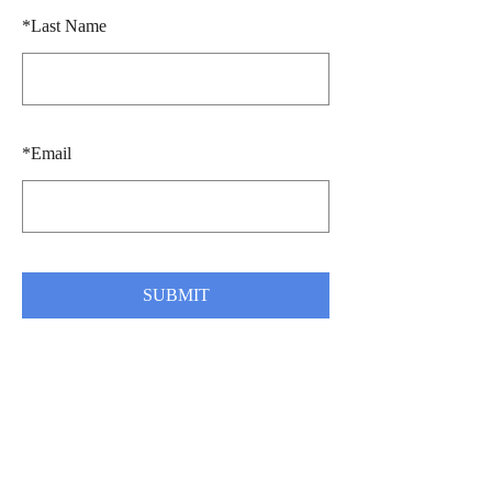
*
Last Name
*
Email
SUBMIT
Spørsmål og andre henvendelser kan sendes til
jakob.emil.hardersen@gmail.com
Følg meg gjerne på Instagram