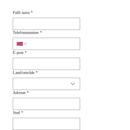
Fullt navn
*
Telefonnummer
*
E-post
*
Adresse med flere linjer
Land/område
*
Adresse
*
Sted
*